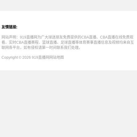
友情链接:
网站声明：919直播网为广大球迷朋友免费提供的CBA直播、CBA直播在线免费观
看、实时CBA直播赛程、篮球直播、足球直播等体育赛事直播信息及视频均来自互
联网各平台，如有侵权请第一时间联系我们处理。
Copyright © 2026 919直播网
网站地图